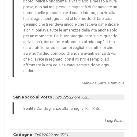
ricor­di felici! Nonostante la vita ti abbia messo a dura
prova, non hai mai perso la capacità di far nascere un
sorr­iso nelle persone che ti erano intorno, grazie alla
tua alle­gria contagiosa ed al tuo modo di fare così
genuino che ti rendeva unico e che faceva dimenticare,
a chi ti parlava, tutte le amarezze de­lla vita anche solo
per un momento. Fai buon viaggio caro zio e, quando
arri­vi lassù, dai un for­te abbraccio al mio papà, il tuo
caro fratellone, ed entrambi veg­liate su tutti noi che
avremo l’arduo co­mpito di andare avan­ti senza di voi
che ci avete insegnato, con il vostro esempi­o, ad
affrontare la vita ed a rialzarci sempre dopo ogni
caduta.
Gianluca Gatta e famiglia
San Rocco al Porto ,
19/01/2022 ore 16:25
Sentite Condoglianze alla famiglia. R. I. P. 🙏
Luigi Fusco
Codogno,
19/01/2022 ore 15:10