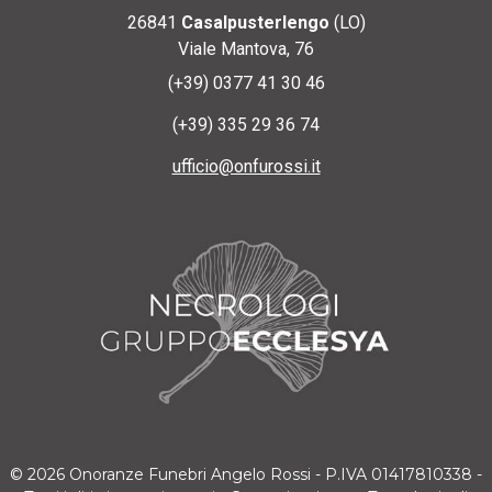
26841
Casalpusterlengo
(LO)
Viale Mantova, 76
(+39) 0377 41 30 46
(+39) 335 29 36 74
ufficio@onfurossi.it
© 2026 Onoranze Funebri Angelo Rossi - P.IVA 01417810338 -