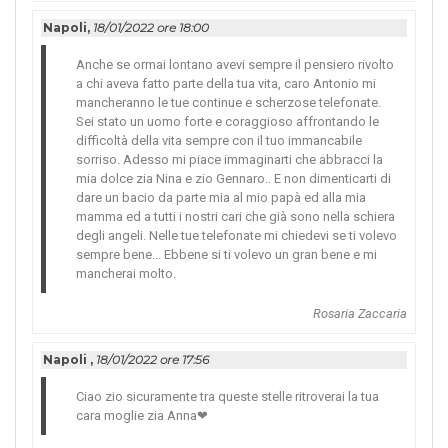
Napoli,
18/01/2022 ore 18:00
Anche se ormai lontano avevi sempre il pensiero rivolto
a chi aveva fatto parte della tua vita, caro Antonio mi
mancheranno le tue continue e scherzose telefonate.
Sei stato un uomo forte e coraggioso affrontando le
difficoltà della vita sempre con il tuo immancabile
sorriso. Adesso mi piace immaginarti che abbracci la
mia dolce zia Nina e zio Gennaro.. E non dimenticarti di
dare un bacio da parte mia al mio papà ed alla mia
mamma ed a tutti i nostri cari che già sono nella schiera
degli angeli. Nelle tue telefonate mi chiedevi se ti volevo
sempre bene... Ebbene si ti volevo un gran bene e mi
mancherai molto.
Rosaria Zaccaria
Napoli ,
18/01/2022 ore 17:56
Ciao zio sicuramente tra queste stelle ritroverai la tua
cara moglie zia Anna❤