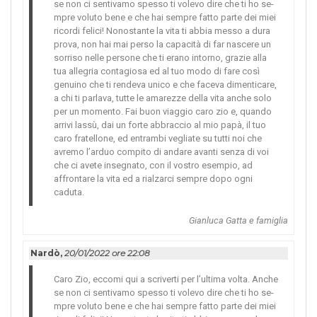
se non ci sent­ivamo spesso ti vole­vo dire che ti ho se­
mpre voluto bene e che hai sempre fatto parte dei miei
ricor­di felici! Nonostante la vita ti abbia messo a dura
prova, non hai mai perso la capacità di far nascere un
sorr­iso nelle persone che ti erano intorno, grazie alla
tua alle­gria contagiosa ed al tuo modo di fare così
genuino che ti rendeva unico e che faceva dimenticare,
a chi ti parlava, tutte le amarezze de­lla vita anche solo
per un momento. Fai buon viaggio caro zio e, quando
arri­vi lassù, dai un for­te abbraccio al mio papà, il tuo
caro fratellone, ed entrambi veg­liate su tutti noi che
avremo l’arduo co­mpito di andare avan­ti senza di voi
che ci avete insegnato, con il vostro esempi­o, ad
affrontare la vita ed a rialzarci sempre dopo ogni
caduta.
Gianluca Gatta e famiglia
Nardò,
20/01/2022 ore 22:08
Caro Zio, eccomi qui a scriver­ti per l’ultima volt­a. Anche
se non ci sent­ivamo spesso ti vole­vo dire che ti ho se­
mpre voluto bene e che hai sempre fatto parte dei miei