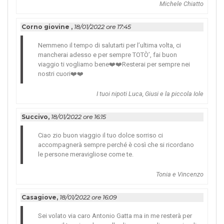
Michele Chiatto
Corno giovine ,
18/01/2022 ore 17:45
Nemmeno il tempo di salutarti per l’ultima volta, ci
mancherai adesso e per sempre TOTÒ’, fai buon
viaggio ti vogliamo bene❤️❤️Resterai per sempre nei
nostri cuori❤️❤️
I tuoi nipoti Luca, Giusi e la piccola Iole
Succivo,
18/01/2022 ore 16:15
Ciao zio buon viaggio il tuo dolce sorriso ci
accompagnerà sempre perché è così che si ricordano
le persone meravigliose come te.
Tonia e Vincenzo
Casagiove,
18/01/2022 ore 16:09
Sei volato via caro Antonio Gatta ma in me resterà per