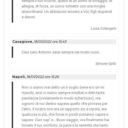
sempre il tuo ricordo, quello di un uomo di coraggio, di
allegria, di forza, un uomo schietto con una moglie
straordinaria. Un abbraccio sincero a Voi, figli stupendi
e devoti.
Luisa Colangelo
Casagiove,
18/01/2022 ore 15:43
Ciao caro Antonio sarai sempre nei nostri cuori.
Simone Gallo
Napoli,
18/01/2022 ore 15:26
Non ci siamo mai detto un ti voglio bene e/o un mi
manchi, anzi ci siamo sempre insultati e detti tante
parolacce (ovviamente in modo scherzoso), ma
ognuno di noi dentro sapeva quello che provava per
l'altro. Il nostro non era un rapporto zio e nipote, era
qualcosa in più, che forse in pochi potranno capire e
sapere. Ciao cap' e....Buon viaggio, ora finalmente hai
trovato il tuo conforto, la pace e la serenità che tanto