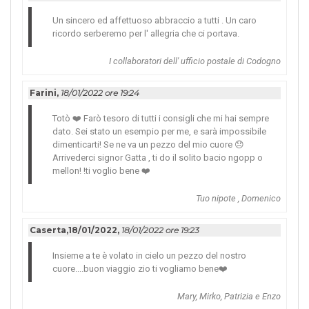
Un sincero ed affettuoso abbraccio a tutti . Un caro
ricordo serberemo per l' allegria che ci portava.
I collaboratori dell' ufficio postale di Codogno
Farini,
18/01/2022 ore 19:24
Totò ❤️ Farò tesoro di tutti i consigli che mi hai sempre
dato. Sei stato un esempio per me, e sarà impossibile
dimenticarti! Se ne va un pezzo del mio cuore 😞
Arrivederci signor Gatta , ti do il solito bacio ngopp o
mellon! !ti voglio bene ❤️
Tuo nipote , Domenico
Caserta,18/01/2022,
18/01/2022 ore 19:23
Insieme a te è volato in cielo un pezzo del nostro
cuore....buon viaggio zio ti vogliamo bene❤️
Mary, Mirko, Patrizia e Enzo