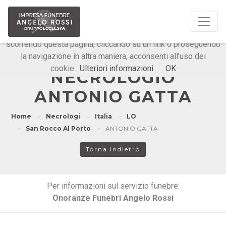
Questo sito o gli strumenti terzi da questo utilizzati si
avvalgono di cookie necessari al funzionamento ed utili alle
finalità illustrate nella cookie policy. Chiudendo questo banner,
scorrendo questa pagina, cliccando su un link o proseguendo
la navigazione in altra maniera, acconsenti all’uso dei
Onoranze Funebri Angelo Rossi
cookie.
Ulteriori informazioni
OK
NECROLOGIO
ANTONIO GATTA
Home
Necrologi
Italia
LO
San Rocco Al Porto
ANTONIO GATTA
Torna indietro
Per informazioni sul servizio funebre:
Onoranze Funebri Angelo Rossi