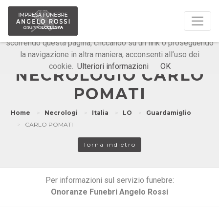
Questo sito o gli strumenti terzi da questo utilizzati si
avvalgono di cookie necessari al funzionamento ed utili alle
finalità illustrate nella cookie policy. Chiudendo questo banner,
scorrendo questa pagina, cliccando su un link o proseguendo
la navigazione in altra maniera, acconsenti all’uso dei
Onoranze Funebri Angelo Rossi
cookie.
Ulteriori informazioni
OK
NECROLOGIO CARLO
POMATI
Home
Necrologi
Italia
LO
Guardamiglio
CARLO POMATI
Torna indietro
Per informazioni sul servizio funebre:
Onoranze Funebri Angelo Rossi