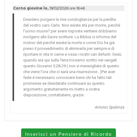
Corno giovine lo,
19/02/2026 ore 16:46
Desidero porgervi le mie condoglianze per la perdita
del vostro caro Carlo. Non esiste età per morire, perché
l'uomo muore? per avere risposte veritiere dobbiamo
rivolgerci alle Sacre scritture. La Bibbia ci informa del
motivo del perché esiste la morte e come Dio ha già
preso il provvedimento di eliminarla per sempre e di
riportare in vita in carne e ossa i nostri cari defunti. Gesù
quando era qui sulla Terra troviamo scritto nei vangeli
questo Giovanni 5:28-29 ( non vi meravigliate di questo
che viene l'ora che ci sarà una risurrezione...)Per aver
fede é necessario conoscere bene chi ha fatto tali
promesse se desiderate continuare su questo
argomento gratuitamente mi metto a vostra
disposizione ,contattatemi, grazie.
Antonio Spalenza
Inserisci un Pensiero di Ricordo